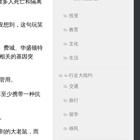
导致多人死亡和隔离
投资
没想到，这句玩笑
教育
文化
纽约、费城、华盛顿特
相关的基因突
生活
4-行走大纽约
管用。
交通
本至少携带一种抗
旅行
留学
。
移民
到的大老鼠，而