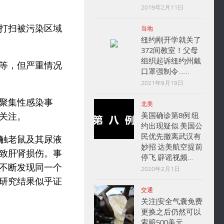
2019年2月11日
打扫被污染区域
当地
纽约刚开学就关了
372间教室！父母
组织起诉纽约州戴
等，但严重情况
口罩强制令……
2021年9月19日
聚集性感染事
北美
美国确诊第8例 纽
关注。
约出现疑似 美国公
民优先撤离武汉有
触老鼠及其尿液
妙招 达美航空提前
致肝肾损伤。事
停飞 辟谣视频…
不断发现同一个
2020年2月1日
研究结果似乎证
交通
关注|安全气囊免费
更换之后仍然可以
索赔500美元