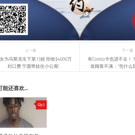
上一篇
下一篇
女为马斯克生下第13娃 拒收$4000万
有Costco卡也进不去
封口费 宁愿带娃住小公寓!
发顾客不满：“凭什么
能还喜欢...
0