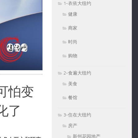
1-衣依大纽约
健康
商家
时尚
购物
2-食遍大纽约
美食
可怕变
餐馆
化了
3-住在大纽约
房产
新州花园地产