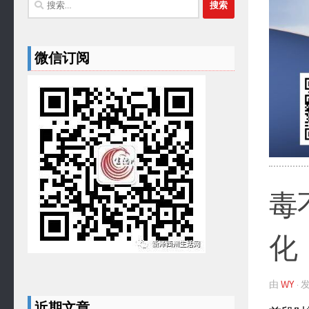
索：
微信订阅
毒
化
由
WY
·
近期文章