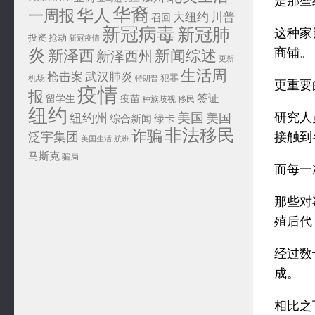
是那些
华裔
华人
一周报
大纽约
川普
召回
新冠病毒
新冠肺
这种家
投资
抢劫
新冠疫情
炎
商铺。
新泽西
新闻综述
新泽西州
更新
生活周
武汉肺炎
枪击案
犯罪
机场
特朗普
更重要
疫情
报
签证
留学生
疫苗
移民
种族歧视
纽约
美国
研究人
纽约州
美国
综合新闻
绿卡
非法移民
诈骗
泛宇集团
接触到
美国生活
航班
马斯克
骗局
而每一
那些对
殖后代
经过数
成。
相比之