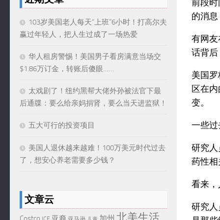
前段时
的消息
103岁美国老人每天“上班”6小时！打高尔夫
赢过年轻人，把人生过成了一场热爱
有网友
话背后
华人租房警惕！美国男子看房满意当场交
$1.86万订金，转账后傻眼……
美国罗格
区在内
太戏剧了！纽约黑帮大佬外孙被法官下最
变。
后通牒：要么给亲妈捐肾，要么当天进监狱！
一些过
五大可行的投资项目
研究人
美国人退休越来越难！100万美元时代过去
了，想安心养老需要多少钱？
药性相
看来，
文章云
研究人
北美生活
加州
Costco
亚裔
ICE
亚马逊
儿童