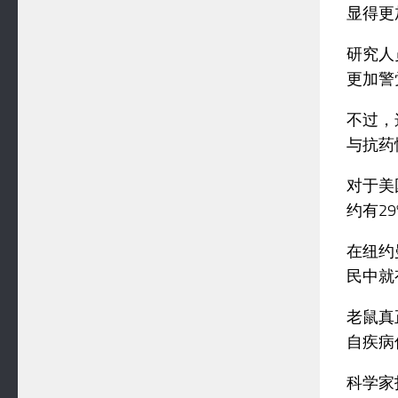
显得更
研究人
更加警
不过，
与抗药
对于美
约有2
在纽约
民中就
老鼠真
自疾病
科学家