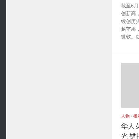
截至6月
创新高，
续创历
越苹果
微软。就
人物
/
推
华人
光 错