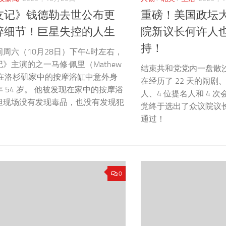
友记》钱德勒去世公布更
重磅！美国政坛
碎细节！巨星失控的人生
院新议长何许人
持！
周六（10月28日）下午4时左右，
》主演的之一马修·佩里（Mathew
结束共和党党内一盘散
y）在洛杉矶家中的按摩浴缸中意外身
在经历了 22 天的闹剧
 54 岁。 他被发现在家中的按摩浴
人、4 位提名人和 4 
但现场没有发现毒品，也没有发现犯
党终于选出了众议院议
。
通过！
0