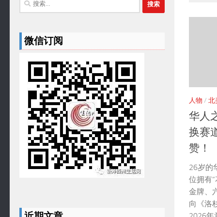
搜
索：
微信订阅
人物
/
北
华人
换赛
赞！
26岁的
位拥有
金牌、
向《洛
近期文章
2026