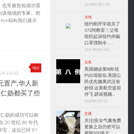
2019年2月11日
，也常被告知成功需
为该领域的专家。然
当地
 Kim却向我们展示
纽约刚开学就关了
372间教室！父母
组织起诉纽约州戴
口罩强制令……
2021年9月19日
北美
0
美国确诊第8例 纽
24年3月6日
约出现疑似 美国公
民优先撤离武汉有
美元置产,华人新
妙招 达美航空提前
黄仁勋都买了些
停飞 辟谣视频…
2020年2月1日
交通
O 黄仁勋的成功可以称
关注|安全气囊免费
20 世纪 80 年代
更换之后仍然可以
宅，这位已经 61
索赔500美元