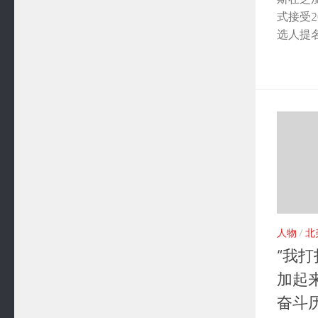
式接受
选人提
人物
/
北
“我
加起
奋斗