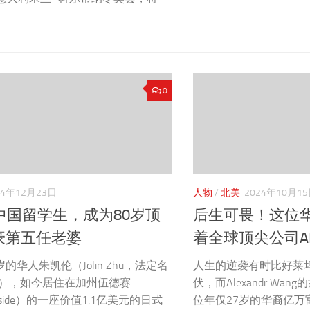
0
24年12月23日
人物
/
北美
2024年10月1
中国留学生，成为80岁顶
后生可畏！这位
豪第五任老婆
着全球顶尖公司A
岁的华人朱凯伦（Jolin Zhu，法定名
人生的逆袭有时比好莱
en），如今居住在加州伍德赛
伏，而Alexandr Wa
dside）的一座价值1.1亿美元的日式
位年仅27岁的华裔亿万富翁