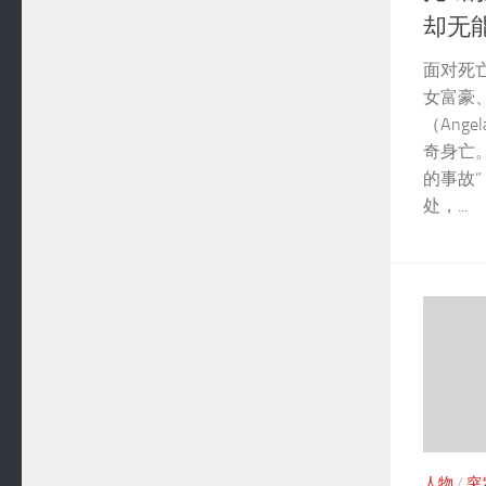
却无
面对死
女富豪
（Ang
奇身亡
的事故
处，...
人物
/
突