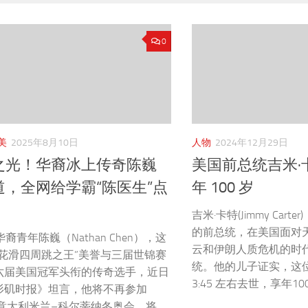
0
美
2025年8月10日
人物
2024年12月29日
之光！华裔冰上传奇陈巍
美国前总统吉米·
道，全网给学霸“陈医生”点
年 100 岁
吉米·卡特(Jimmy Car
的前总统，在美国面对
华裔青年陈巍（Nathan Chen），这
云和伊朗人质危机的时代
“花滑四周跳之王”美誉与三届世锦赛
统。他的儿子证实，这
六届美国冠军头衔的传奇选手，近日
3:45 左右去世，享年100
杉矶时报》坦言，他将不再参加
年意大利米兰–科尔蒂纳冬奥会，将