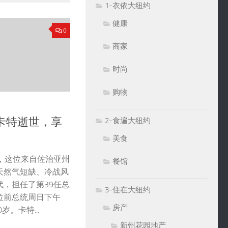
1-衣依大纽约
健康
0
商家
时尚
购物
卡特逝世，享
2-食遍大纽约
美食
ter)，这位来自佐治亚州
餐馆
天然气短缺、冷战风
，担任了第39任总
3-住在大纽约
位前总统周日下午
房产
岁。卡特...
新州花园地产