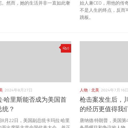
宅。然而，她的生活并非一直如此奢
始人兼CEO，用他的传
不是人生的终点，反而
跳板。
0
美
2024年8月27日
人物
/
北美
2024年7月16
拉·哈里斯能否成为美国首
枪击案发生后，
总统？
的经历更值得我
8月22日，美国副总统卡玛拉·哈里
唐纳德·特朗普，美国第
加哥出席民主党全国代表大会，并正
备受瞩目和争议的人物