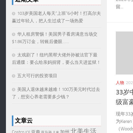
留...
103岁美国老人每天“上班”6小时！打高尔夫
赢过年轻人，把人生过成了一场热爱
华人租房警惕！美国男子看房满意当场交
$1.86万订金，转账后傻眼……
太戏剧了！纽约黑帮大佬外孙被法官下最
后通牒：要么给亲妈捐肾，要么当天进监狱！
五大可行的投资项目
人物
20
美国人退休越来越难！100万美元时代过去
33岁
了，想安心养老需要多少钱？
级富
现年33
文章云
为Ker
（Woo
北美生活
加州
Costco
亚裔
ICE
亚马逊
儿童