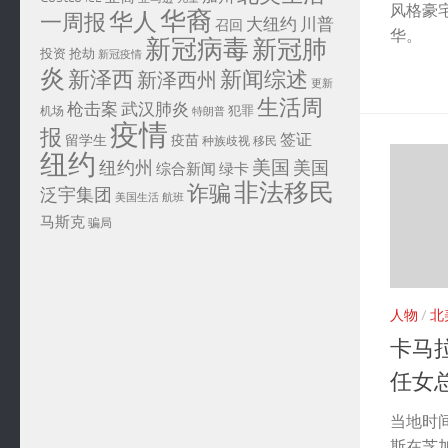
风格豪
华裔
华人
一周报
大纽约
川普
召回
华。
新冠病毒
新冠肺
投资
抢劫
新冠疫情
炎
新泽西
新闻综述
新泽西州
更新
生活周
武汉肺炎
枪击案
犯罪
机场
特朗普
疫情
报
签证
留学生
疫苗
移民
种族歧视
纽约
美国
纽约州
美国
综合新闻
绿卡
非法移民
诈骗
泛宇集团
美国生活
航班
马斯克
骗局
人物
/
北
卡马
任女
当地时间
斯在芝