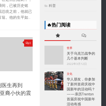
瞬间，已被历史铭
科普
国总统之前，他就已
翁。他的生平如...
🔥热门阅读
0
世界
关于乌克兰战争的
几个基本判断
2022年3月12日
文化
华人朋友，你参加
了新州首府庆祝中
到医生再到
国新年的活动吗？
国亚裔小伙的震
——亲历Trenton
首届庆祝中国新年
活动有感