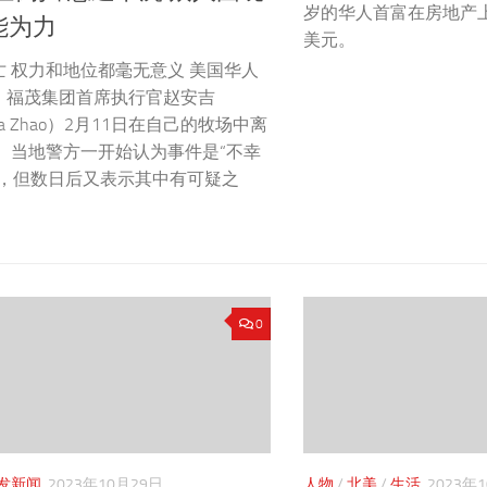
岁的华人首富在房地产上花
能为力
美元。
亡 权力和地位都毫无意义 美国华人
、福茂集团首席执行官赵安吉
ela Zhao）2月11日在自己的牧场中离
。 当地警方一开始认为事件是“不幸
”，但数日后又表示其中有可疑之
0
发新闻
2023年10月29日
人物
/
北美
/
生活
2023年