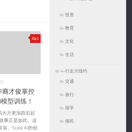
投资
教育
0
文化
生活
4-行走大纽约
交通
5日
华裔才俊掌控
旅行
I模型训练！
留学
坞大片更加跌宕起
ng的故事正是如此。这
移民
、Scale AI的创