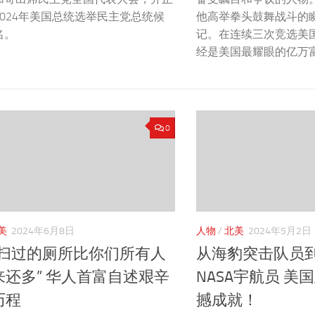
2024年美国总统选举民主党总统候
他高举拳头鼓舞战斗的
名。
记。在连续三次竞选美
经是美国最耀眼的亿万富
0
美
2024年6月8日
人物
/
北美
2024年5月2日
打扫过的厕所比你们所有人
从海豹突击队员
来还多” 华人首富自述艰辛
NASA宇航员 美
历程
撼成就！