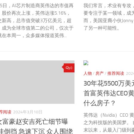
5日，AI芯片制造商英伟达的市值再
我们常言，术业有专攻
股价再次上涨，英伟达涨5.16%，
要专注于某一领域，成
史新高，总市值突破3万亿美元，超
而，美国亚裔小伙Jonny
，成为全球市值第二的公司，仅次于
了另一种可能性。
在本周一，众多媒体报道英伟...
0
人物
/
房产
/
推荐阅读
20
30年花5500万
首富英伟达CEO
什么房子？
荐阅读
2024年3月10日
英伟达（Nvidia）CE
女富豪赵安吉死亡细节曝
之为科技版的美国梦。 自 
末以来，从最入门级到豪
挂倒挡 急速下沉 众人围绕