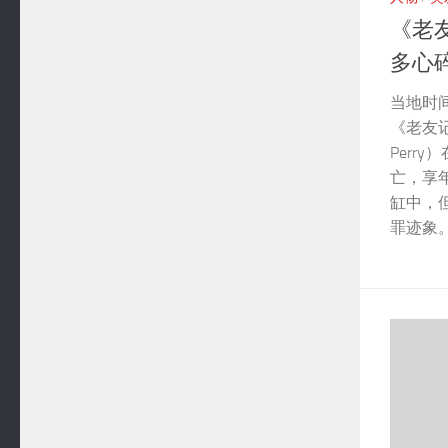
《老
多心
当地时间
《老友记
Perr
亡，享年
缸中，
罪迹象