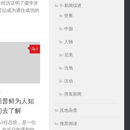
奇经历证明了辍学并
5-新闻综述
可以成为通往成功的
世界
中国
人物
0
北美
当地
活动
日
突发新闻
川普鲜为人知
们去了解
其他杂类
45任总统，是一位
推荐阅读
。在近日的遇刺中，