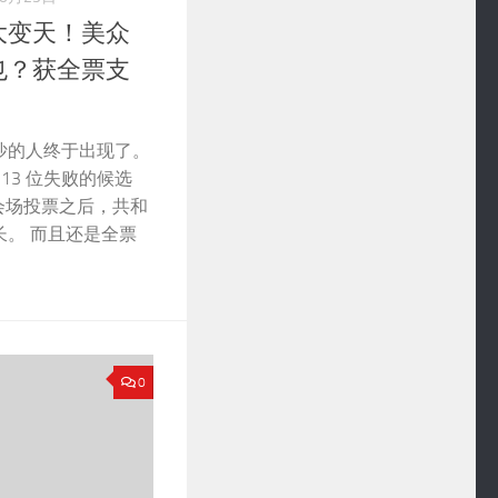
大变天！美众
也？获全票支
沙的人终于出现了。
、13 位失败的候选
次会场投票之后，共和
长。 而且还是全票
0