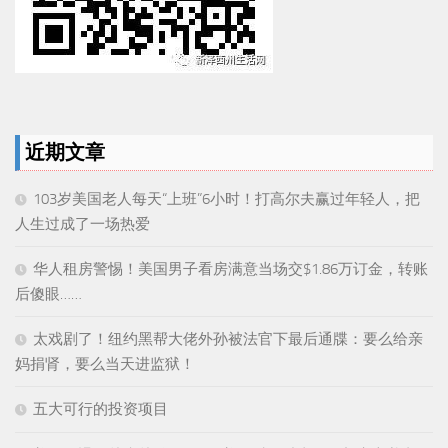
近期文章
103岁美国老人每天“上班”6小时！打高尔夫赢过年轻人，把
人生过成了一场热爱
华人租房警惕！美国男子看房满意当场交$1.86万订金，转账
后傻眼……
太戏剧了！纽约黑帮大佬外孙被法官下最后通牒：要么给亲
妈捐肾，要么当天进监狱！
五大可行的投资项目