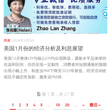
商家
2026年2月5日
美国1月份的经济分析及利息展望
美国12月整体CPI与核心CPI均出现降温，通胀水平总体维持
在温和区间，但仍呈现一定黏性，消费者对短期通胀的预期
出现小幅上升．制造业PMI下降至2025年新低，经济活动收
缩且不确定性加剧．服务业PMI持...
第 1 页，共 27 页
1
2
3
4
5
...
10
20
...
»
最旧 »