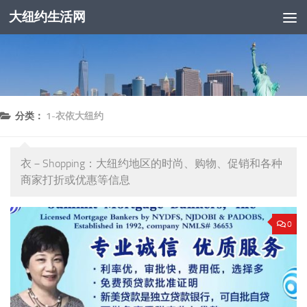
大纽约生活网
跳至内容
分类：
1-衣依大纽约
衣－Shopping：大纽约地区的时尚、购物、促销和各种
商家打折或优惠等信息
0