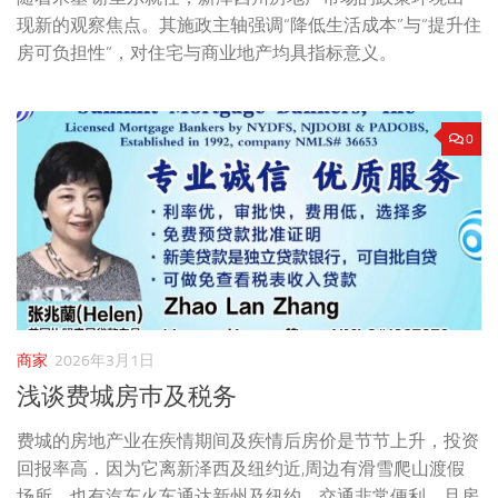
现新的观察焦点。其施政主轴强调“降低生活成本”与“提升住
房可负担性”，对住宅与商业地产均具指标意义。
0
商家
2026年3月1日
浅谈费城房巿及税务
费城的房地产业在疾情期间及疾情后房价是节节上升，投资
回报率高．因为它离新泽西及纽约近,周边有滑雪爬山渡假
场所，也有汽车火车通达新州及纽约，交通非常便利，且房