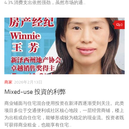
4.3%.消费支出依然强劲，虽然市场的通...
0
商家
2026年2月13日
Mixed-use 投資的利弊
商业铺面与住宅混合使用投资在新泽西逐渐受到关注。此类
项目多位于交通便利或社区核心地段，一层经营商铺，楼上
为出租或自住住宅，能够形成较为稳定的现金流。投资者既
可获得商业租金，也能享有住宅...