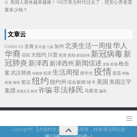
美国人退休越来越难！100万美元时代过去了，想安心养老需
要多少钱？
文章云
华人
北美生活一周报
加州
Costco
亚裔
ICE
亚马逊
儿童
华裔
新冠病毒
新
大纽约
川普
召回
投资
抢劫
新冠疫情
冠肺炎
新泽西
新闻综述
新泽西州
枪击
机场
更新
疫情
生活周报
武汉肺炎
案
留学生
疫苗
犯罪
种族
特朗普
纽约
美国
纽约州
美国泛宇
签证
综合新闻
绿卡
移民
歧视
非法移民
诈骗
集团
马斯克
骗局
美国生活
航班
Copyright© 【大纽约生活网】版权所有，转发请注明出处
湘ICP备17023489号-1