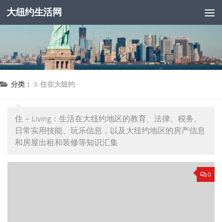
大纽约生活网
跳至内容
分类：
3-住在大纽约
住 – Living：生活在大纽约地区的教育、法律、税务、
日常实用技能、玩乐信息，以及大纽约地区的房产信息
和房屋出租和装修等知识汇集
0