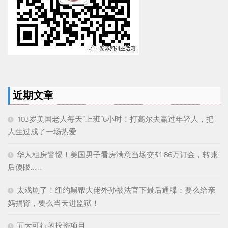
近期文章
103岁美国老人每天“上班”6小时！打高尔夫赢过年轻人，把
人生过成了一场热爱
华人租房警惕！美国男子看房满意当场交$1.86万订金，转账
后傻眼……
太戏剧了！纽约黑帮大佬外孙被法官下最后通牒：要么给亲
妈捐肾，要么当天进监狱！
五大可行的投资项目