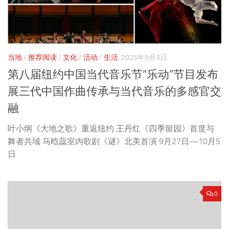
当地
/
推荐阅读
/
文化
/
活动
/
生活
2025年9月3日
第八届纽约中国当代音乐节“乐动”节目发布
展三代中国作曲传承与当代音乐的多感官交
融
叶小纲《大地之歌》重返纽约 王丹红《四季留园》首度与
舞者共域 马晗蕊室内歌剧《谜》北美首演 9月27日—10月5
日
0