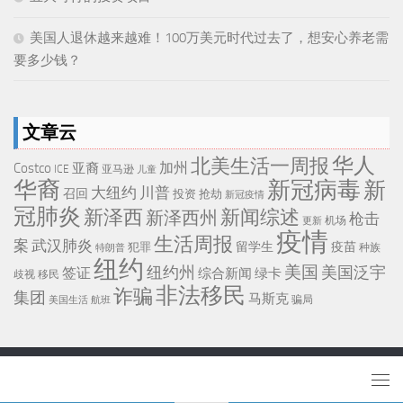
美国人退休越来越难！100万美元时代过去了，想安心养老需
要多少钱？
文章云
华人
北美生活一周报
加州
Costco
亚裔
ICE
亚马逊
儿童
华裔
新冠病毒
新
大纽约
川普
召回
投资
抢劫
新冠疫情
冠肺炎
新泽西
新闻综述
新泽西州
枪击
机场
更新
疫情
生活周报
武汉肺炎
案
留学生
疫苗
犯罪
种族
特朗普
纽约
美国
纽约州
美国泛宇
签证
综合新闻
绿卡
移民
歧视
非法移民
诈骗
集团
马斯克
骗局
美国生活
航班