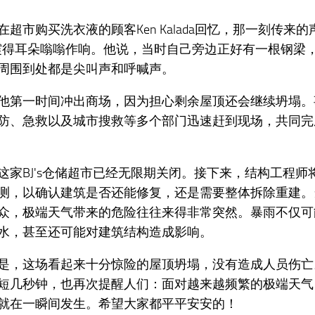
在超市购买洗衣液的顾客Ken Kalada回忆，那一刻传来的
震得耳朵嗡嗡作响。他说，当时自己旁边正好有一根钢梁
周围到处都是尖叫声和呼喊声。
他第一时间冲出商场，因为担心剩余屋顶还会继续坍塌。
防、急救以及城市搜救等多个部门迅速赶到现场，共同完
这家BJ's仓储超市已经无限期关闭。接下来，结构工程师
测，以确认建筑是否还能修复，还是需要整体拆除重建。
众，极端天气带来的危险往往来得非常突然。暴雨不仅可
水，甚至还可能对建筑结构造成影响。
是，这场看起来十分惊险的屋顶坍塌，没有造成人员伤亡
短几秒钟，也再次提醒人们：面对越来越频繁的极端天气
就在一瞬间发生。希望大家都平平安安的！