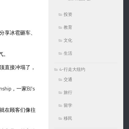
投资
教育
分享冰雹砸车、
文化
生活
气。
顶直接冲塌了，
4-行走大纽约
交通
hip，一家BJ's
旅行
留学
就在顾客们像往
移民