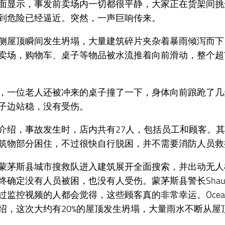
面显示，事发前卖场内一切都很平静，大家正在货架间挑
到危险已经逼近。突然，一声巨响传来。
侧屋顶瞬间发生坍塌，大量建筑碎片夹杂着暴雨倾泻而下
卖场，购物车、桌子等物品被水流推着向前滑动，整个超
，一位老人还被冲来的桌子撞了一下，身体向前踉跄了几
子边站稳，没有受伤。
介绍，事故发生时，店内共有27人，包括员工和顾客。
筑物部分困住，不过很快自行脱困，并不需要消防人员救
蒙茅斯县城市搜救队进入建筑展开全面搜索，并出动无人
终确定没有人员被困，也没有人受伤。蒙茅斯县警长Shaun G
过监控视频的人都会觉得，这些顾客真的非常幸运。Ocean T
绍，这次大约有20%的屋顶发生坍塌，大量雨水不断从屋