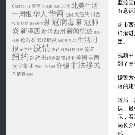
监控画
北美生活
加州
Costco
亚裔
ICE
亚马逊
儿童
有意识
华裔
华人
一周报
大纽约
川普
召回
新冠病毒
新冠肺
投资
抢劫
超市西
新冠疫情
炎
新泽西
新闻综述
新泽西州
样灌进
更新
生活周
武汉肺炎
枪击案
团。
犯罪
机场
特朗普
疫情
报
签证
留学生
疫苗
移民
种族歧视
纽约
视频中
美国
纽约州
美国
综合新闻
绿卡
到了桌
非法移民
诈骗
泛宇集团
美国生活
航班
马斯克
骗局
据警方
落的建
随后，
认，最
示，看
局长介
部。