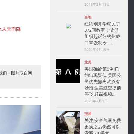
2019年2月11日
当地
纽约刚开学就关了
372间教室！父母
组织起诉纽约州戴
口罩强制令……
2021年9月19日
北美
美国确诊第8例 纽
我们；图片取自网
约出现疑似 美国公
民优先撤离武汉有
妙招 达美航空提前
停飞 辟谣视频…
2020年2月1日
交通
关注|安全气囊免费
更换之后仍然可以
索赔500美元