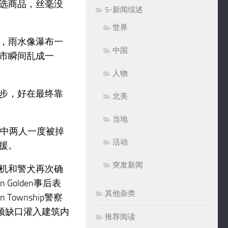
选商品，丝毫没
5-新闻综述
世界
，雨水像瀑布一
中国
市瞬间乱成一
人物
步，好在最终靠
北美
当地
其中两人一度被掉
活动
援。
突发新闻
机和警犬再次确
olden事后表
其他杂类
ownship警察
顶缺口灌入建筑内
推荐阅读