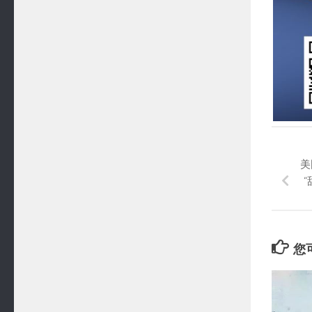
美
“
您可