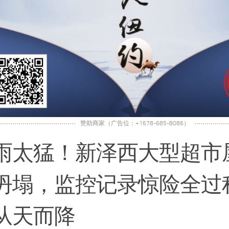
赞助商家（广告位：+1678-685-8086）
雨太猛！新泽西大型超市
坍塌，监控记录惊险全过
从天而降