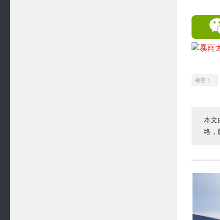
标签：
本文
络，