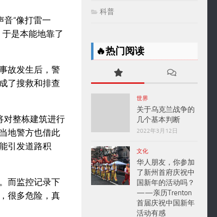
科普
声音“像打雷一
，于是本能地靠了
🔥热门阅读
事故发生后，警
成了搜救和排查
世界
关于乌克兰战争的
将对整栋建筑进行
几个基本判断
当地警方也借此
2022年3月12日
能引发道路积
文化
华人朋友，你参加
了新州首府庆祝中
。而监控记录下
国新年的活动吗？
——亲历Trenton
，很多危险，真
首届庆祝中国新年
活动有感