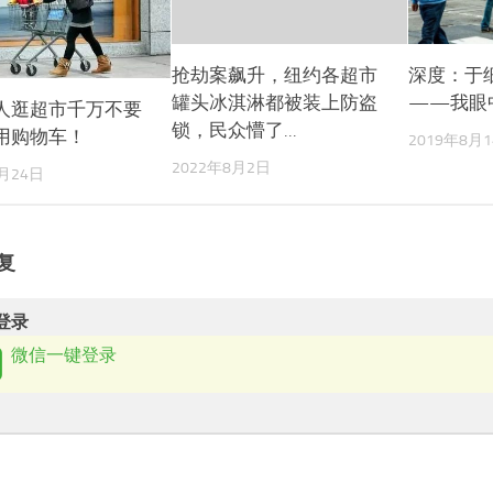
抢劫案飙升，纽约各超市
深度：于
罐头冰淇淋都被装上防盗
——我眼
人逛超市千万不要
锁，民众懵了...
用购物车！
2019年8月
2022年8月2日
9月24日
复
登录
微信一键登录