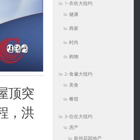
1-衣依大纽约
健康
商家
时尚
购物
2-食遍大纽约
美食
屋顶突
餐馆
程，洪
3-住在大纽约
房产
新州花园地产