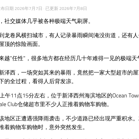
 发布日期
2026年7月7日
· 已更新
2026年7月8日
，社交媒体几乎被各种极端天气刷屏。
到龙卷风横扫城市，有人记录暴雨瞬间淹没街道，还有人
屋顶的惊险画面。
来越"任性"，很多地方都在经历几十年难得一见的极端天
新泽西，一场突如其来的暴雨，竟然把一家大型超市的屋
下的全过程，看得人后背发凉。
上午11点15分左右，位于新泽西州海滨地区的Ocean Towns
esale Club仓储超市里不少人正推着购物车购物。
该地区正遭遇强降雨袭击，不少道路已经出现严重积水。
推着购物车购物时，意外突然发生。