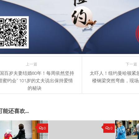
上一篇
下一篇
国百岁夫妻结婚80年！每周依然坚持
太吓人！纽约曼哈顿紧急
甜蜜约会” 101岁的丈夫说出保持爱情
楼钢梁突然弯曲，现场
的秘诀
能还喜欢...
0
0