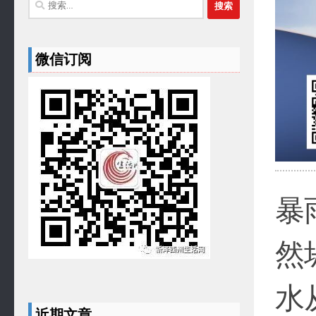
搜
索：
微信订阅
暴
然
水
近期文章