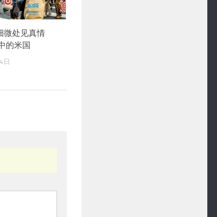
细微处见真情
中的米国
14日