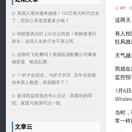
由
WY
·
美国人退休越来越难！100万美元时代过去
这两天
了，想安心养老需要多少钱？
有人拍
特朗普再次盯上出生公民权！刚刚签署行
狂风掀
政令：这些人生的子女不算公民
还敢吃飞机餐吗？美国机场配餐公司曝食
天气越
物发霉、蛆虫乱爬
而就在
11岁才会说话，18岁才识字…百年名校最
监控拍
传奇黑人教授，彻底翻车了！
7月6日
新泽西监狱里的华人日记：我看到的罪
Whol
犯、家庭与美国司法一线
当时，
常一样
文章云