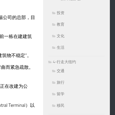
投资
瑞公司的总部，目
教育
前一栋在建建筑
文化
生活
建筑物不稳定”。
4-行走大纽约
弯曲而紧急疏散。
交通
旅行
前正在改建为公
留学
al Terminal）以
移民