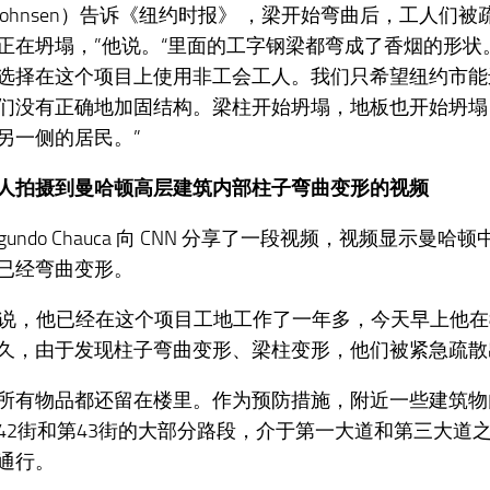
ff Johnsen）告诉《纽约时报》 ，梁开始弯曲后，工人们
正在坍塌，”他说。“里面的工字钢梁都弯成了香烟的形状。
选择在这个项目上使用非工会工人。我们只希望纽约市能
们没有正确地加固结构。梁柱开始坍塌，地板也开始坍塌
另一侧的居民。”
人拍摄到曼哈顿高层建筑内部柱子弯曲变形的视频
gundo Chauca 向 CNN 分享了一段视频，视频显示曼
已经弯曲变形。
uca说，他已经在这个项目工地工作了一年多，今天早上他在
久，由于发现柱子弯曲变形、梁柱变形，他们被紧急疏散
所有物品都还留在楼里。作为预防措施，附近一些建筑物
42街和第43街的大部分路段，介于第一大道和第三大道
通行。