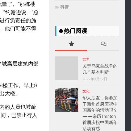
被疏散了。“那栋楼
科普
”约翰逊说：“总
进行负责任的施
，他们可能不得
🔥热门阅读
世界
哈顿中城高层建筑内部
关于乌克兰战争的
几个基本判断
2022年3月12日
8楼工作。早上8
文化
出大楼。
华人朋友，你参加
了新州首府庆祝中
内的人员也被疏
国新年的活动吗？
之间，已禁止行人
——亲历Trenton
首届庆祝中国新年
活动有感