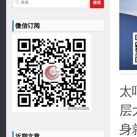
搜
索：
微信订阅
太
层
身
近期文章