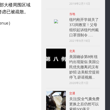
2019年2月11日
部大楼周围区域
考虑已被疏散。
当地
纽约刚开学就关了
nue）
372间教室！父母
组织起诉纽约州戴
口罩强制令……
2021年9月19日
北美
美国确诊第8例 纽
约出现疑似 美国公
民优先撤离武汉有
妙招 达美航空提前
停飞 辟谣视频…
2020年2月1日
交通
关注|安全气囊免费
更换之后仍然可以
索赔500美元