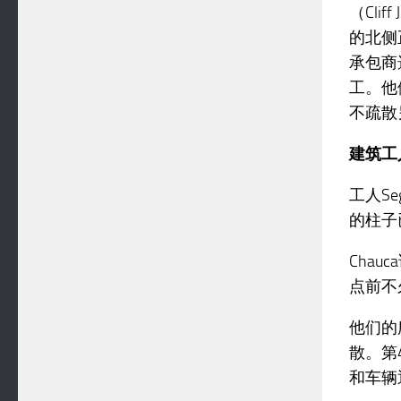
（Cli
的北侧
承包商
工。他
不疏散
建筑工
工人Se
的柱子
Cha
点前不
他们的
散。第
和车辆