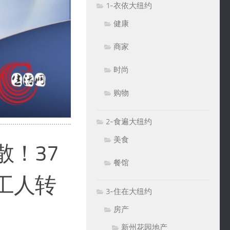
1-衣依大纽约
健康
商家
时尚
购物
2-食遍大纽约
美食
！37
餐馆
工人转
3-住在大纽约
房产
新州花园地产