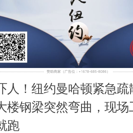
赞助商家（广告位：+1678-685-8086）
吓人！纽约曼哈顿紧急疏散
大楼钢梁突然弯曲，现场
就跑