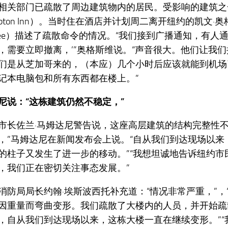
相关部门已疏散了周边建筑物内的居民。受影响的建筑之
pton Inn）。当时住在酒店并计划周二离开纽约的凯文·奥格
esvee）描述了疏散命令的情况。“我们接到广播通知，有人
，需要立即撤离，’”奥格斯维说。“声音很大。他们让我
们是从芝加哥来的，（本应）几个小时后应该就能到机场
记本电脑包和所有东西都在楼上。”
尼说：“这栋建筑仍然不稳定，”
市长佐兰·马姆达尼警告说，这座高层建筑的结构完整性不
，”马姆达尼在新闻发布会上说。“自从我们到达现场以来
的柱子又发生了进一步的移动。”“我想坦诚地告诉纽约市
，我们正在密切关注事态发展。”
消防局局长约翰·埃斯波西托补充道：“情况非常严重，”，
因重量而弯曲变形。我们疏散了大楼内的人员，并开始疏
，自从我们到达现场以来，这栋大楼一直在继续变形。”“