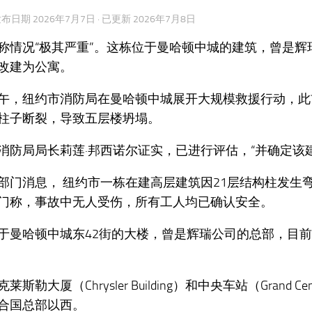
 发布日期
2026年7月7日
· 已更新
2026年7月8日
称情况“极其严重”。这栋位于曼哈顿中城的建筑，曾是辉
改建为公寓。
午，纽约市消防局在曼哈顿中城展开大规模救援行动，此
柱子断裂，导致五层楼坍塌。
消防局局长莉莲·邦西诺尔证实，已进行评估，“并确定该
部门消息， 纽约市一栋在建高层建筑因21层结构柱发生
门称，事故中无人受伤，所有工人均已确认安全。
于曼哈顿中城东42街的大楼，曾是辉瑞公司的总部，目
斯勒大厦（Chrysler Building）和中央车站（Grand Centr
合国总部以西。