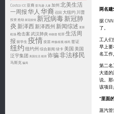
北美生活
加州
Costco
亚裔
ICE
亚马逊
儿童
两名建
华裔
华人
一周报
大纽约
川普
召回
新冠病毒
新冠肺
投资
抢劫
据 C
新冠疫情
炎
新泽西
新闻综述
新泽西州
了。
更新
生活周
武汉肺炎
枪击案
犯罪
机场
特朗普
疫情
工人们
报
签证
留学生
疫苗
移民
种族歧视
纽约
早上要
美国
纽约州
美国
综合新闻
绿卡
名工作
非法移民
诈骗
泛宇集团
美国生活
航班
马斯克
骗局
第二名
大道的
说。那
该项目
“里面
蒸汽管道