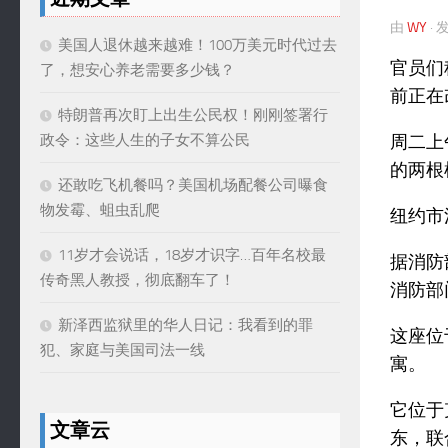
由
WY
·
美国人退休越来越难！100万美元时代过去
官员们
了，想安心养老需要多少钱？
前正在
特朗普再次盯上出生公民权！刚刚签署行
周二上
政令：这些人生的子女不算公民
的两根
还敢吃飞机餐吗？美国机场配餐公司曝食
物发霉、蛆虫乱爬
纽约市
11岁才会说话，18岁才识字…百年名校最
据消防
传奇黑人教授，彻底翻车了！
消防部
新泽西监狱里的华人日记：我看到的罪
这座位
犯、家庭与美国司法一线
寓。
它位于克莱
文章云
东，联