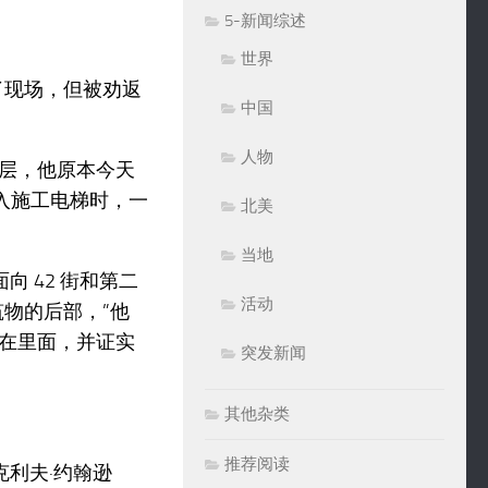
5-新闻综述
世界
了现场，但被劝返
中国
人物
层，他原本今天
入施工电梯时，一
北美
当地
向 42 街和第二
活动
物的后部，”他
在里面，并证实
突发新闻
其他杂类
推荐阅读
代表克利夫·约翰逊