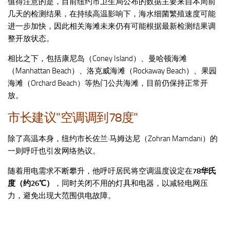
值得注意的是，目前纽约市卫生局公布的数据主要来自本周前
几天的检测结果，在持续高温影响下，海水细菌繁殖速度可能
进一步加快，因此相关海滩未来仍有可能根据最新检测结果调
整开放状态。
相比之下，包括康尼岛（Coney Island）、曼哈顿海滩
（Manhattan Beach）、洛克威海滩（Rockaway Beach）、果园
海滩（Orchard Beach）等热门公共海滩，目前仍保持正常开
放。
市长建议"空调调到78度"
除了高温本身，纽约市长佐兰·马姆达尼（Zohran Mamdani）的
一则呼吁也引发网络热议。
随着用电需求不断攀升，他呼吁居民将空调温度设定在
78华氏
度（约26℃）
，同时关闭不用的灯具和电器，以减轻电网压
力，避免出现大范围供电故障。