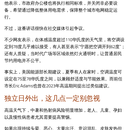
他表示，市政府办公楼也将执行相同标准，并关闭非必要设
备，希望通过降低整体用电需求，保障整个城市电网稳定运
行。
不过，这番讲话很快在社交媒体引起争议。
不少网友表示，在体感温度超过110华氏度的天气里，将空调设
定到78度几乎难以接受，有人甚至表示"宁愿把空调开到62度"；
还有人质疑，当时代广场等区域依然灯火通明时，让普通居民
节约用电并不公平。
事实上，美国能源部长期建议，夏季有人在家时，空调温度可
设定在75至78华氏度之间，以兼顾舒适度与节能效果。而前任
市长Eric Adams也曾在2023年高温期间提出过类似建议。
独立日外出，这几点一定别忽视
高温天气下，中暑和热射病风险明显增加，老人、儿童、孕妇
以及慢性病患者尤其需要提高警惕。
如果出现持续头晕、恶心、大量出汗、意识混乱、皮肤发热但