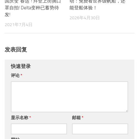
国庆变"春运"! 拜登上街摘口
动：免费看世界级帆船，还
罩自拍! Delta变种已蓄势待
能登船体验！
发!
2026年4月30日
2021年7月4日
发表回复
快速登录
评论
*
显示名称
*
邮箱
*