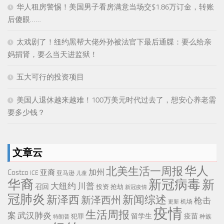
华人租房警惕！美国男子看房满意当场交$1.86万订金，转账
后傻眼……
太戏剧了！纽约黑帮大佬外孙被法官下最后通牒：要么给亲
妈捐肾，要么当天进监狱！
五大可行的投资项目
美国人退休越来越难！100万美元时代过去了，想安心养老需
要多少钱？
文章云
华人
北美生活一周报
加州
Costco
亚裔
ICE
亚马逊
儿童
华裔
新冠病毒
新
大纽约
川普
召回
投资
抢劫
新冠疫情
冠肺炎
新泽西
新闻综述
新泽西州
枪击
机场
更新
疫情
生活周报
武汉肺炎
案
留学生
疫苗
犯罪
种族
特朗普