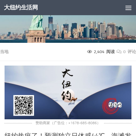
大纽约生活网
跳至内容
当地
2,404 阅读
0 评论
赞助商家（广告位：+1678-685-8086）
纽约热疯了！预测独立日体感44℃，海滩发