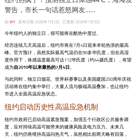
警告，市长一句话惹怒网友……
由
WY
· 发布日期
2026年7月2日
· 已更新
2026年7月3日
今年纽约人的独立日，很可能将在酷热中度过。
经历连续几天高温后，纽约市将在7月4日迎来本轮热浪的最高
峰。官方预计，虽然实际最高气温仍在90多华氏度，但在高湿
度作用下，体感温度最高可达112华氏度（约44摄氏度），有望
成为
自2010年以来最热的7月4日
。
与此同时，独立日烟花、世界杯赛事以及美国建国250周年庆祝
活动将在纽约集中举行，大量人流与极端高温叠加，也让纽约
市进入全面高温应急状态。
纽约启动历史性高温应急机制
纽约市政府已启动高温紧急预案，加强五个行政区公共服务调
度，应对持续高温可能带来的健康风险及电力压力。未来几
天，纽约仍将维持高温闷热天气，虽然相比前两天略有回落，