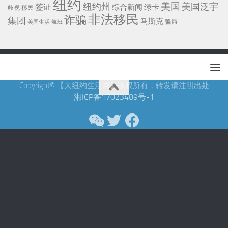
纽约
美国
纽约州
美国泛宇
签证
综合新闻
绿卡
移民
歧视
非法移民
诈骗
集团
马斯克
骗局
美国生活
航班
Copyright© 【大纽约生活网】版权所有，转发请注明出处
湘ICP备17023489号-1