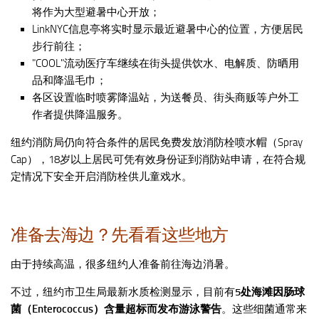
将作为大型避暑中心开放；
LinkNYC信息亭将实时显示最近避暑中心的位置，方便居民
步行前往；
"COOL"流动医疗车继续在街头提供饮水、电解质、防晒用
品和降温毛巾；
各区设置临时喷雾降温站，为送餐员、街头商贩等户外工
作者提供降温服务。
纽约消防局仍向符合条件的居民免费发放消防栓喷水帽（Spray
Cap），18岁以上居民可凭有效身份证到消防站申请，在符合规
定情况下安全开启消防栓供儿童戏水。
准备去海边？先看看这些地方
由于持续高温，很多纽约人准备前往海边消暑。
不过，纽约市卫生局最新水质检测显示，目前有
5处海滩因肠球
菌（Enterococcus）含量超标而发布游泳警告
。这些细菌通常来