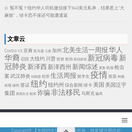
冤不冤？纽约华人司机微信接下940美元私单，结果惹上“大
麻烦”，绿卡恐不保还可能遭遣返
文章云
华人
北美生活一周报
加州
Costco
亚裔
ICE
亚马逊
儿童
华裔
新冠病毒
新
大纽约
川普
召回
投资
抢劫
新冠疫情
冠肺炎
新泽西
新闻综述
新泽西州
枪击
机场
更新
疫情
生活周报
武汉肺炎
案
留学生
疫苗
犯罪
种族
特朗普
纽约
美国
纽约州
美国泛宇
签证
综合新闻
绿卡
移民
歧视
非法移民
诈骗
集团
马斯克
骗局
美国生活
航班
Copyright© 【大纽约生活网】版权所有，转发请注明出处