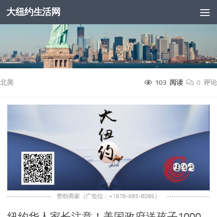
大纽约生活网
跳至内容
北美
103 阅读
0 评论
赞助商家（广告位：+1678-685-8086）
纽约华人家长注意！美国政府送孩子1000