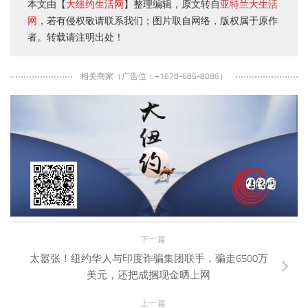
本文由【
大纽约生活网
】整理编辑，原文转自
亚特兰大生活
网
，若有侵权敬请联系我们；图片取自网络，版权属于原作
者。转载请注明出处！
相关商家（广告位：+1678-685-8086）
下一篇
太嚣张！纽约华人与印度诈骗集团联手，骗走6500万
美元，还把成捆现金晒上网
上一篇