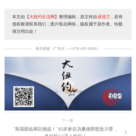
本文由【
大纽约生活网
】整理编辑，原文转自
张兆兰
，若有
侵权敬请联系我们；图片取自网络，版权属于原作者。转载
请注明出处！
相关商家（广告位：+1678-685-8086）
下一篇
“美国面临艰巨挑战！” 83岁参议员桑德斯怒批川普，