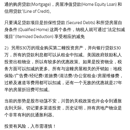
通的购房贷款(Mortgage)，房屋净值贷款(Home Equity Loan) 和
信用贷款”(Line of Credit)。
只要满足贷款项目是担保性贷款 (Secured Debts) 和所贷房屋自
身条件 (Qualified Home) 这两个条件，纳税人就可通过“法定扣减
项目” (Itemized Deduction) 享受相应的减免
2）另用$30万的现金购买第二幢投资房产，并向银行贷款$30
万，所有的贷款利息都可以从租金中扣减。美国政府鼓励私人
投资出租物业，所以有较多的优惠政策。如果是投资物业，税
务方面可以扣减的更多。所有与这幢房屋相关的开销如：地税
保险/广告费/经纪费/差旅费/清洁费/办公室租金/房屋维修费，
过桥及遂道等费用都可以扣减，还有一个无敌的优惠就是27年
半的房屋折旧费可扣减。
当前的形势是股市动荡不安，川普的关税政策也许会令到通胀
去到天际。切记要多渠道投资，历史证明，持有房地产物业是
个非常有利的抗通胀利器。
投资有风险，入市需谨慎！