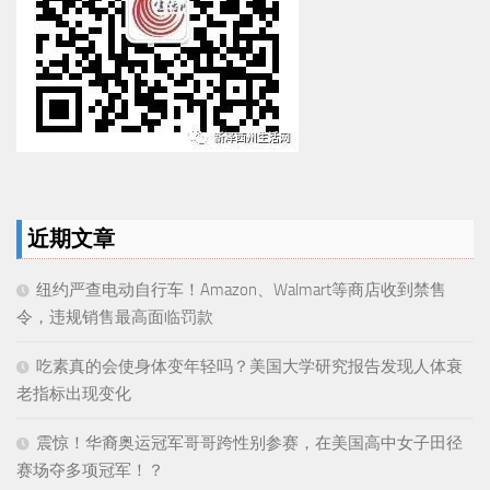
近期文章
纽约严查电动自行车！Amazon、Walmart等商店收到禁售
令，违规销售最高面临罚款
吃素真的会使身体变年轻吗？美国大学研究报告发现人体衰
老指标出现变化
震惊！华裔奥运冠军哥哥跨性别参赛，在美国高中女子田径
赛场夺多项冠军！？