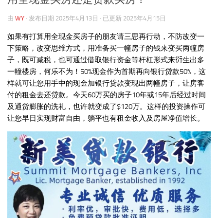
由
WY
· 发布日期
2025年4月13日
· 已更新
2025年4月15日
如果有打算用全现金买房子的朋友请三思再行动，不防改变一
下策略，改变思维方式，用准备买一幢房子的钱来变买两幢房
子，既可减税，也可通过借取银行资金等杆杠形式来𧗠生出多
一幢楼房，何乐不为！50%现金作为首期再向银行贷款50%，这
样就可让您用手中的现金加银行贷款变现出两幢房子，让房客
付的租金去还贷款。今天60万买的房子10年或15年后经过时间
及通货膨胀的洗礼，也许就变成了$120万。这样的投资操作可
让您早日实现财富自由，躺平也有租金收入及房屋净值增长。