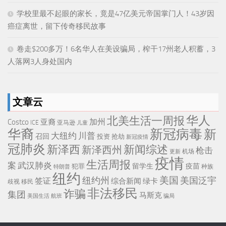
学校里最不起眼的家长，竟是47亿美元帝国掌门人！43岁因
癌症离世，留下传奇移民故事
卷走$200多万！6名华人在美设骗局，榨干17州老人积蓄，3
人落网3人身处国内
文章云
华人
北美生活一周报
加州
Costco
亚裔
ICE
亚马逊
儿童
华裔
新冠病毒
新
大纽约
川普
召回
投资
抢劫
新冠疫情
冠肺炎
新泽西
新闻综述
新泽西州
枪击
机场
更新
疫情
生活周报
武汉肺炎
案
留学生
疫苗
犯罪
种族
特朗普
纽约
美国
纽约州
美国泛宇
签证
综合新闻
绿卡
移民
歧视
非法移民
诈骗
集团
马斯克
骗局
美国生活
航班