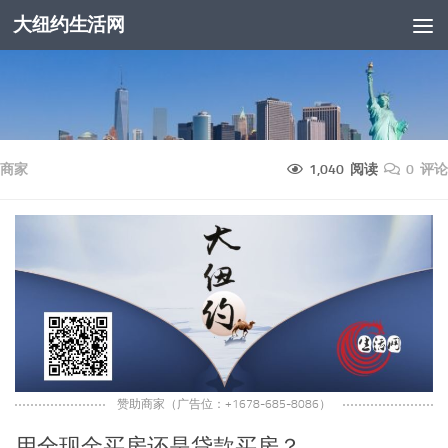
大纽约生活网
跳至内容
商家
1,040 阅读
0 评论
赞助商家（广告位：+1678-685-8086）
用全现金买房还是贷款买房？