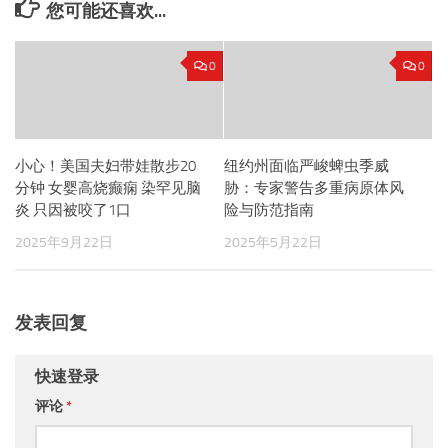
您可能还喜欢...
0
0
小心！美国夫妇带娃散步20
纽约州面临严峻蜱虫季威
分钟 女婴高烧癫痫 染罕见脑
胁：专家警告多重病原体风
炎 只因被咬了1口
险与防范指南
2025年9月22日
2025年5月22日
发表回复
快速登录
评论
*