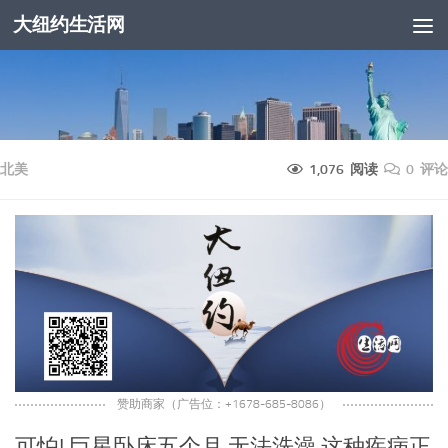
大纽约生活网
跳至内容
北美
1,076 阅读
0 评论
赞助商家（广告位：+1678-685-8086）
可怕! 巨星卧床五个月 无法洗澡 这种疾病正