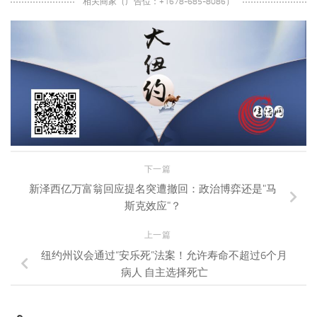
相关商家（广告位：+1678-685-8086）
下一篇
新泽西亿万富翁回应提名突遭撤回：政治博弈还是"马
斯克效应"？
上一篇
纽约州议会通过“安乐死”法案！允许寿命不超过6个月
病人 自主选择死亡