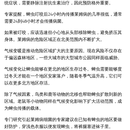
统症状，需要静脉注射抗生素治疗，因此预防格外重要。
专家提醒，蜱虫叮咬后24小时内传播莱姆病的几率很低，通常
需要24到48小时才会传播病菌。
如果被叮咬，应该迅速但小心地从头部移除蜱虫，避免挤压其
身体。莱姆病的危险区域正在北美范围内不断扩大。
气候变暖是推动危险区域扩大的主要原因。现在风险不仅存在
于偏远森林地区，一些大城市的大型城市公园同样面临威胁。
气候变化让蜱虫能够在更北的地区生存过冬。蜱虫需要能够度
过冬天才能在一个地区安家落户，随着冬季气温升高，它们可
以在更多北方地区存活。
除了气候因素，鸟类和鹿等动物的北移也帮助蜱虫扩散到新的
区域。老鼠等小动物同样在气候变化影响下扩大活动范围，成
为蜱虫传播的载体。
专门研究引起莱姆病细菌的专家建议在已知有蜱虫的地区要做
好防护，穿浅色衣服以便发现蜱虫，将裤腿塞进袜子里。