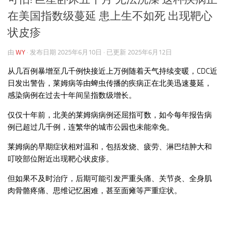
在美国指数级蔓延 患上生不如死 出现靶心
状皮疹
由
WY
· 发布日期
2025年6月10日
· 已更新
2025年6月12日
从几百例暴增至几千例快接近上万例随着天气持续变暖，CDC近
日发出警告，莱姆病等由蜱虫传播的疾病正在北美迅速蔓延，
感染病例在过去十年间呈指数级增长。
仅仅十年前，北美的莱姆病病例还屈指可数，如今每年报告病
例已超过几千例，连繁华的城市公园也未能幸免。
莱姆病的早期症状相对温和，包括发烧、疲劳、淋巴结肿大和
叮咬部位附近出现靶心状皮疹。
但如果不及时治疗，后期可能引发严重头痛、关节炎、全身肌
肉骨骼疼痛、思维记忆困难，甚至面瘫等严重症状。