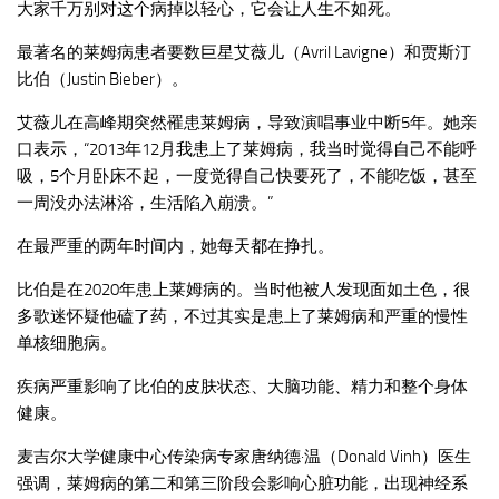
大家千万别对这个病掉以轻心，它会让人生不如死。
最著名的莱姆病患者要数巨星艾薇儿（Avril Lavigne）和贾斯汀
比伯（Justin Bieber）。
艾薇儿在高峰期突然罹患莱姆病，导致演唱事业中断5年。她亲
口表示，“2013年12月我患上了莱姆病，我当时觉得自己不能呼
吸，5个月卧床不起，一度觉得自己快要死了，不能吃饭，甚至
一周没办法淋浴，生活陷入崩溃。”
在最严重的两年时间内，她每天都在挣扎。
比伯是在2020年患上莱姆病的。当时他被人发现面如土色，很
多歌迷怀疑他磕了药，不过其实是患上了莱姆病和严重的慢性
单核细胞病。
疾病严重影响了比伯的皮肤状态、大脑功能、精力和整个身体
健康。
麦吉尔大学健康中心传染病专家唐纳德·温（Donald Vinh）医生
强调，莱姆病的第二和第三阶段会影响心脏功能，出现神经系