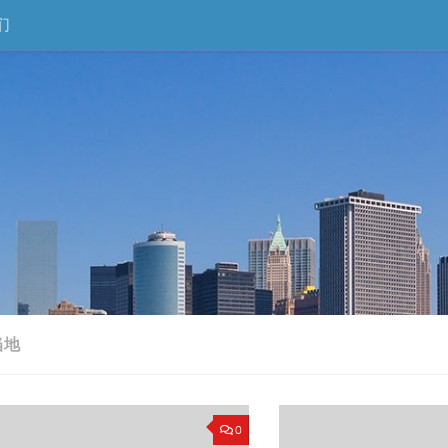
们
当地
0