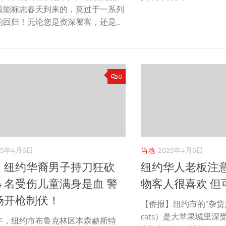
最能标志春天到来的，莫过于一系列
回归！无论您是资深饕客，还是...
0
25年4月6日
当地
2025年4月6日
！纽约华裔男子持刀狂砍
纽约华人老板注
4 名受伤儿童满身是血 警
物客人很喜欢 但
场开枪制伏！
【侨报】纽约市的“杂货店猫
cats）是大苹果城里
午，纽约市布鲁克林区本森赫斯特