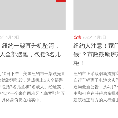
25年4月10日
当地
2025年4月9日
！纽约一架直升机坠河，
纽约人注意！家门
6人全部遇难，包括3名儿
钱”？市政鼓励房
柜！
间10日下午，美国纽约市一架观光直
纽约市正采取创新措施
哈德逊河坠毁，造成机上6人全部遇
自行车锂离子电池火灾
中包括3名儿童和3名成人。经证实，
通局最新公告，从4月7
中包含一个来自西班牙巴塞罗那的五
主和租户在获得房东批
，具体身份仍在核实中。
建筑物正前方的人行道上安