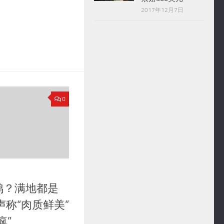
2017年12月7日
0
鸡？满地都是
声称“肉质鲜美”
疯”