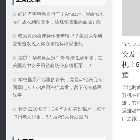
纽约严查电动自行车！Amazon、Walmart
等商店收到禁售令，违规销售最高面临罚款
吃素真的会使身体变年轻吗？美国大学研
究报告发现人体衰老指标出现变化
当地
20
突发
震惊！华裔奥运冠军哥哥跨性别参赛，在
机上
美国高中女子田径赛场夺多项冠军！？
童
学校里最不起眼的家长，竟是47亿美元帝
当地时
国掌门人！43岁因癌症离世，留下传奇移民
故事
升机在
难，其
卷走$200多万！6名华人在美设骗局，榨干
遇难者
17州老人积蓄，3人落网3人身处国内
口之家