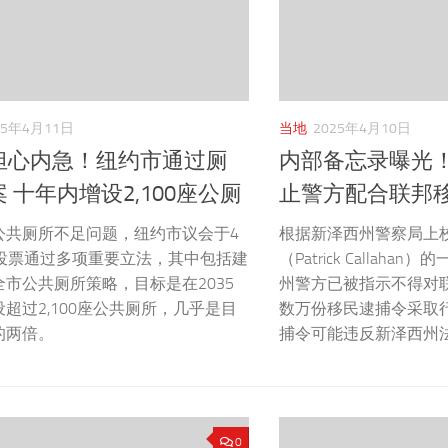
25年4月11日
当地
2025年4月10日
担心内急！纽约市通过厕
内部备忘录曝光
 十年内增设2,100座公厕
止警方配合联邦
公共厕所不足问题，纽约市议会于4
根据新泽西州警察局上校
日投票通过多项重要立法，其中包括建
（Patrick Callah
全市公共厕所策略，目标是在2035
州警方已被指示不得对
超过2,100座公共厕所，几乎是目
数万份移民逮捕令采取
的两倍。
捕令可能违反新泽西州
0