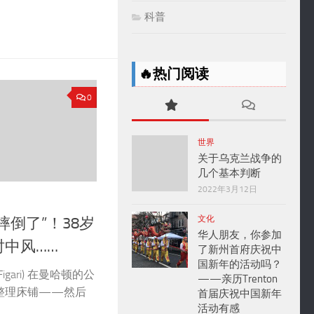
科普
🔥热门阅读
0
世界
关于乌克兰战争的
几个基本判断
2022年3月12日
文化
摔倒了”！38岁
华人朋友，你参加
中风……
了新州首府庆祝中
国新年的活动吗？
Figari) 在曼哈顿的公
——亲历Trenton
整理床铺——然后
首届庆祝中国新年
活动有感