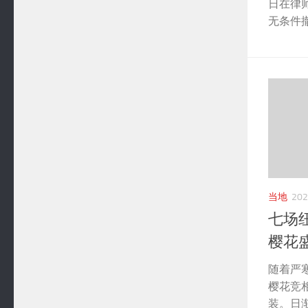
日在律
无条件撤
当地
20
七场
樱花
随着严
樱花竞
装。日