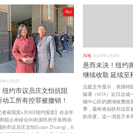
0
当地
2025年4月8日
悬而未决！纽约
继续收取 延续至
25年4月9日
法庭文件显示，美国特
！纽约市议员庄文怡抗阻
输署（MTA）近日达成
所动工所有控罪被撤销！
顿中心区的拥堵收费政
季，最终将由联邦法官
记者崔国萁4月8日纽约报道】在去年
的存废。这一消息于本周一
议和阻止布碌仑86街游民所开发商动
市议员庄文怡(Susan Zhuang)，8