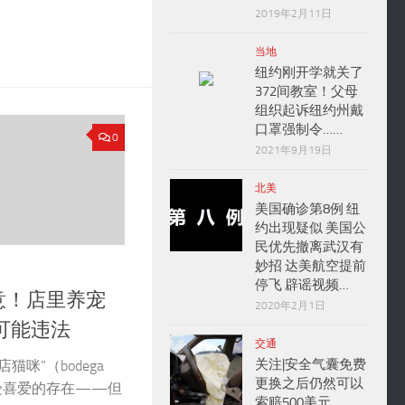
2019年2月11日
当地
纽约刚开学就关了
372间教室！父母
组织起诉纽约州戴
口罩强制令……
0
2021年9月19日
北美
美国确诊第8例 纽
约出现疑似 美国公
民优先撤离武汉有
妙招 达美航空提前
停飞 辟谣视频…
意！店里养宠
2020年2月1日
可能违法
交通
关注|安全气囊免费
咪”（bodega
更换之后仍然可以
深受喜爱的存在——但
索赔500美元