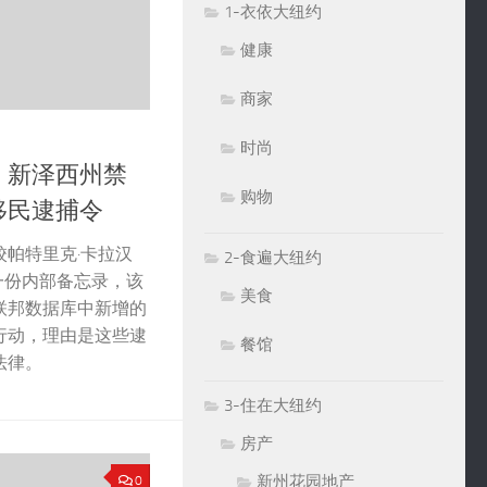
1-衣依大纽约
健康
商家
时尚
！新泽西州禁
购物
移民逮捕令
帕特里克·卡拉汉
2-食遍大纽约
an）的一份内部备忘录，该
美食
联邦数据库中新增的
行动，理由是这些逮
餐馆
法律。
3-住在大纽约
房产
新州花园地产
0