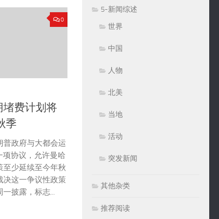
5-新闻综述
0
世界
中国
人物
北美
拥堵费计划将
当地
秋季
活动
朗普政府与大都会运
一项协议，允许曼哈
突发新闻
策至少延续至今年秋
裁决这一争议性政策
其他杂类
披露，标志...
推荐阅读