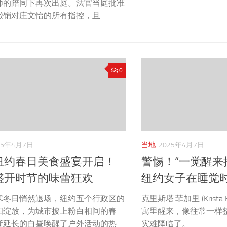
师的陪同下再次出庭。法官当庭批准
销对庄文怡的所有指控，且...
0
25年4月7日
当地
2025年4月7日
纽约春日美食盛宴开启！
警惕！“一觉醒来
盛开时节的味蕾狂欢
纽约女子在睡觉时
寒冬日悄然退场，纽约五个行政区的
克里斯塔·菲加里 (Krista 
相绽放，为城市披上粉白相间的春
寓里醒来，像往常一样
渐延长的白昼唤醒了户外活动的热
灾难降临了。