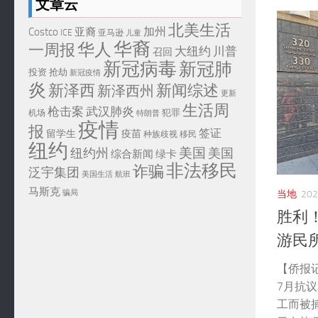
文章云
北美生活
加州
Costco
亚裔
ICE
亚马逊
儿童
华裔
华人
一周报
大纽约
川普
召回
新冠病毒
新冠肺
投资
抢劫
新冠疫情
炎
新泽西
新闻综述
新泽西州
更新
生活周
武汉肺炎
枪击案
犯罪
机场
特朗普
疫情
报
签证
留学生
疫苗
移民
种族歧视
纽约
美国
纽约州
美国
综合新闻
绿卡
非法移民
诈骗
泛宇集团
美国生活
航班
马斯克
骗局
当地
20
胜利
游民
【侨报
7月抗
工而被捕的