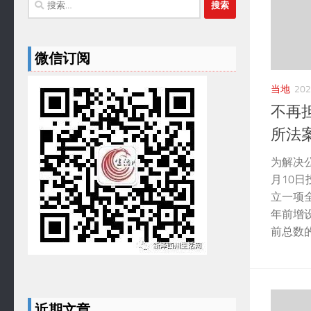
索：
微信订阅
当地
20
不再
所法案
为解决
月10
立一项
年前增设
前总数
近期文章