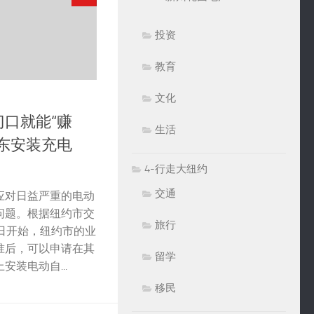
投资
教育
文化
口就能“赚
生活
东安装充电
4-行走大纽约
交通
应对日益严重的电动
问题。根据纽约市交
旅行
日开始，纽约市的业
准后，可以申请在其
留学
装电动自...
移民