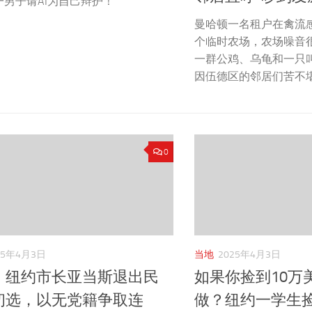
一男子请AI为自己辩护！
曼哈顿一名租户在禽流
个临时农场，农场噪音很
一群公鸡、乌龟和一只
因伍德区的邻居们苦不
0
25年4月3日
当地
2025年4月3日
！纽约市长亚当斯退出民
如果你捡到10万
初选，以无党籍争取连
做？纽约一学生捡