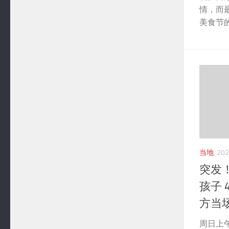
情，而
美食节的
当地
20
突发
孩子 
方当
周日上