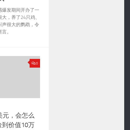
感爆发期间开办了一
大，养了24只鸡、
叫声很大的鹦鹉，令
堪言。
0
美元，会怎么
到价值10万