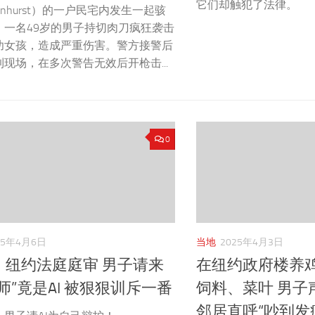
它们却触犯了法律。
sonhurst）的一户民宅内发生一起骇
，一名49岁的男子持切肉刀疯狂袭击
幼女孩，造成严重伤害。警方接警后
现场，在多次警告无效后开枪击...
0
25年4月6日
当地
2025年4月3日
！纽约法庭庭审 男子请来
在纽约政府楼养
师”竟是AI 被狠狠训斥一番
饲料、菜叶 男子
邻居直呼“吵到发