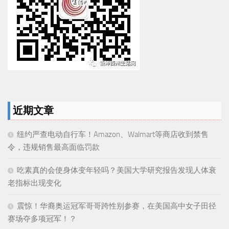
近期文章
纽约严查电动自行车！Amazon、Walmart等商店收到禁售
令，违规销售最高面临罚款
吃素真的会使身体变年轻吗？美国大学研究报告发现人体衰
老指标出现变化
震惊！华裔奥运冠军哥哥跨性别参赛，在美国高中女子田径
赛场夺多项冠军！？