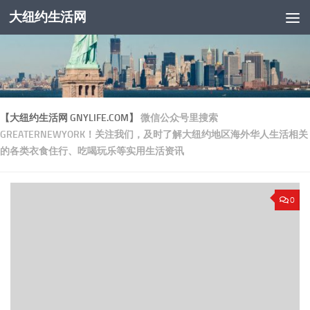
大纽约生活网
跳至内容
【大纽约生活网 GNYLIFE.COM】
微信公众号里搜索
GREATERNEWYORK！关注我们，及时了解大纽约地区海外华人生活相关
的各类衣食住行、吃喝玩乐等实用生活资讯
0